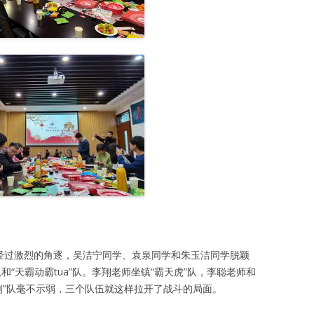
。经过激烈的角逐，吴洁宁同学、袁泉同学和朱玉洁同学脱颖
和“天霸动霸tua”队。李翔老师坐镇“霸天虎”队，李聪老师和
金刚”队毫不示弱，三个队伍就这样拉开了战斗的局面。