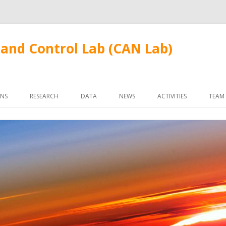
and Control Lab (CAN Lab)
Skip
to
ONS
RESEARCH
DATA
NEWS
ACTIVITIES
TEAM
content
FUDANWIFI09
FAC
STU
ALU