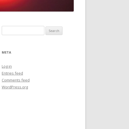
Search
for:
META
Log in
Entries feed
Comments feed
WordPress.org