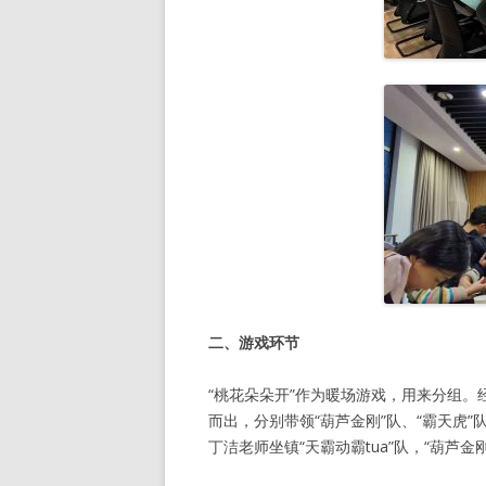
二、游戏环节
“桃花朵朵开”作为暖场游戏，用来分组
而出，分别带领“葫芦金刚”队、“霸天虎”队
丁洁老师坐镇“天霸动霸tua”队，“葫芦